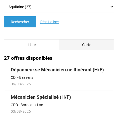
Rechercher
Réinitialiser
Liste
Carte
27 offres disponibles
(Nouve
Dépanneur.se Mécanicien.ne Itinérant (H/F)
fenêtr
CDI
Bassens
06/08/2026
(Nouvelle
Mécanicien Spécialisé (H/F)
fenêtre)
CDD
Bordeaux Lac
03/08/2026